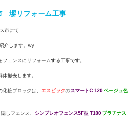
市 塀リフォーム工事
プス市にて
紹介します。wy
をフェンスにリフォームする工事です。
解体撤去します。
の化粧ブロックは、
エスビック
の
スマートC 120
ベージュ色
目隠しフェンス、
シンプレオフェンス5F型 T100
プラチナス