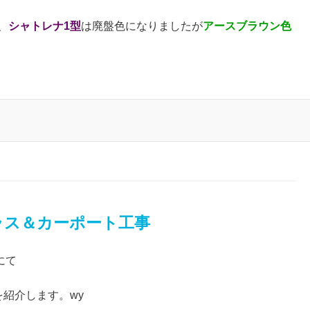
、
シャトレナ1型
は廃盤色になりましたが
アースブラウン色
ラス＆カーポート工事
にて
を紹介します。wy