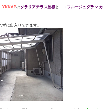
、
YKKAP
の
ソラリアテラス屋根
と、
エフルージュグラン カ
れずに出入りできます。