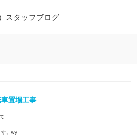
転車置場工事
にて
す。wy