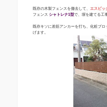
既存の木製フェンスを撤去して、
エスビッ
フェンス
シャトレナ1型
で、塀を建てる工
既存キソに差筋アンカーを打ち、化粧ブロ
げます。