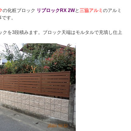
ク
の化粧ブロック
リブロックRX 2W
と
三協アルミ
のアルミ
事です。
ックを3段積みます。ブロック天端はモルタルで充填し仕上