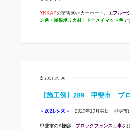
YKKAP
の積雪50㎝カーポート、
エフルージュ
ン色・屋根ポリカ材：トーメイマット色
で
2021.05.30
【施工例】289 甲斐市 ブ
＝2021-5-30＝
2020年10月某日、甲斐市
甲斐市のY様邸
、
ブロックフェンス工事
を