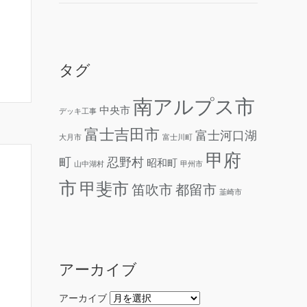
タグ
南アルプス市
中央市
デッキ工事
富士吉田市
富士河口湖
大月市
富士川町
甲府
町
忍野村
昭和町
山中湖村
甲州市
市
甲斐市
笛吹市
都留市
韮崎市
アーカイブ
アーカイブ