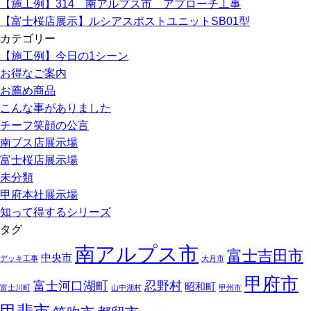
【施工例】314 南アルプス市 アプローチ工事
【富士桜店展示】ルシアスポストユニットSB01型
カテゴリー
【施工例】今日の1シーン
お得なご案内
お薦め商品
こんな事がありました
チーフ笑顔の公言
南プス店展示場
富士桜店展示場
未分類
甲府本社展示場
知って得するシリーズ
タグ
南アルプス市
富士吉田市
中央市
デッキ工事
大月市
甲府市
富士河口湖町
忍野村
昭和町
富士川町
山中湖村
甲州市