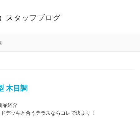
調
 木目調
)商品紹介
ッドデッキと合うテラスならコレで決まり！