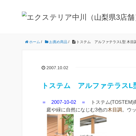
ホーム
/
お薦め商品
/
トステム アルファテラスL型 木目
2007.10.02
トステム アルファテラスL型
＝ 2007-10-02 ＝
トステム(TOSTEM
庭や緑に自然になじむ3色の
木目調
。ウ