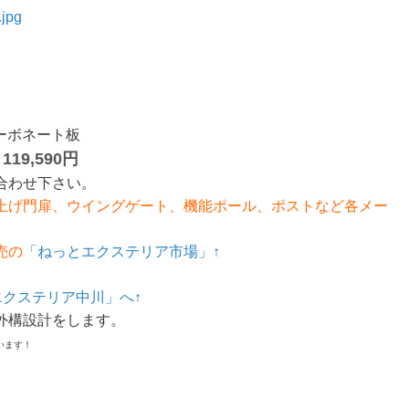
カーボネート板
119,590円
価
合わせ下さい。
上げ門扉、ウイングゲート、機能ポール、ポストなど各メー
売の
「ねっとエクステリア市場」↑
)エクステリア中川」へ↑
外構設計をします。
います！