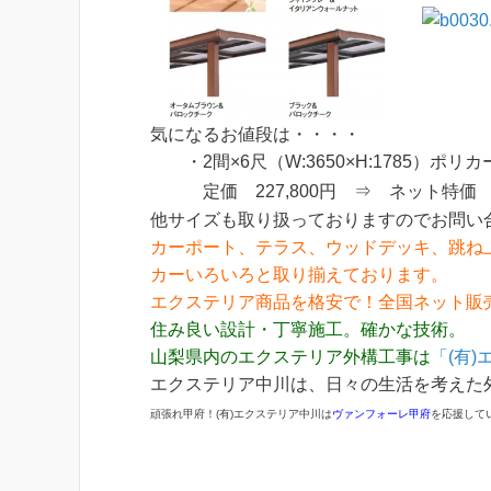
気になるお値段は・・・・
・2間×6尺（W:3650×H:1785）ポリ
定価 227,800円 ⇒ ネット特
他サイズも取り扱っておりますのでお問い
カーポート、テラス、ウッドデッキ、跳ね
カーいろいろと取り揃えております。
エクステリア商品を格安で！全国ネット販
住み良い設計・丁寧施工。確かな技術。
山梨県内のエクステリア外構工事は
「(有
エクステリア中川は、日々の生活を考えた
頑張れ甲府！(有)エクステリア中川は
ヴァンフォーレ甲府
を応援して