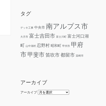
タグ
南アルプス市
中央市
デッキ工事
富士吉田市
富士河口湖
大月市
富士川町
甲府
町
忍野村
昭和町
山中湖村
甲州市
市
甲斐市
笛吹市
都留市
韮崎市
アーカイブ
アーカイブ