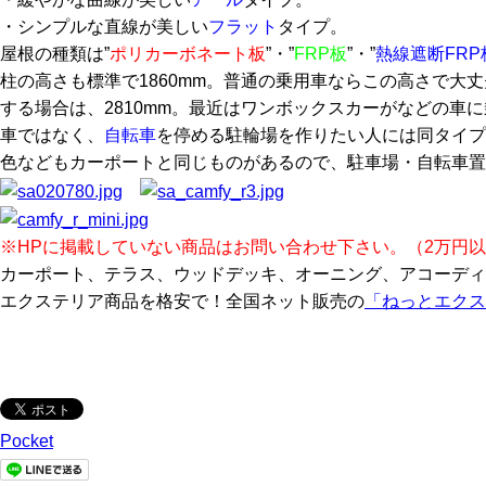
・シンプルな直線が美しい
フラット
タイプ。
屋根の種類は”
ポリカーボネート板
”・”
FRP板
”・”
熱線遮断FRP
柱の高さも標準で1860mm。普通の乗用車ならこの高さで大
する場合は、2810mm。最近はワンボックスカーがなどの車
車ではなく、
自転車
を停める駐輪場を作りたい人には同タイプ
色などもカーポートと同じものがあるので、
駐車場
・
自転車置
※HPに掲載していない商品はお問い合わせ下さい。（2万円
カーポート、テラス、ウッドデッキ、オーニング、アコーディ
エクステリア商品を格安で！全国ネット販売の
「ねっとエクス
Pocket