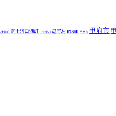
甲府市
富士河口湖町
忍野村
昭和町
富士川町
山中湖村
甲州市