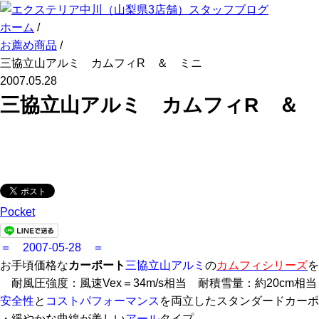
ホーム
/
お薦め商品
/
三協立山アルミ カムフィR ＆ ミニ
2007.05.28
三協立山アルミ カムフィR ＆
Pocket
＝ 2007-05-28 ＝
お手頃価格な
カーポート
三協立山アルミ
の
カムフィシリーズ
を
耐風圧強度：風速Vex＝34m/s相当
耐積雪量：約20cm相当
安全性
と
コストパフォーマンス
を両立したスタンダード
カーポ
・緩やかな曲線が美しい
アール
タイプ。