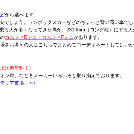
板
”から選べます。
丈夫でしょう。ワンボックスカーなどのちょっと背の高い車でし
に乗る人が多くなってきた為か、2310mm（ロング柱）にする
の
カムフィRミニ・カムフィFミニ
があります。
場
をお考えの人はこちらでまとめてコーディネートしてはいか
以上送料無料！）
オン扉、など各メーカーいろいろと取り揃えております。
テリア市場」へ↑