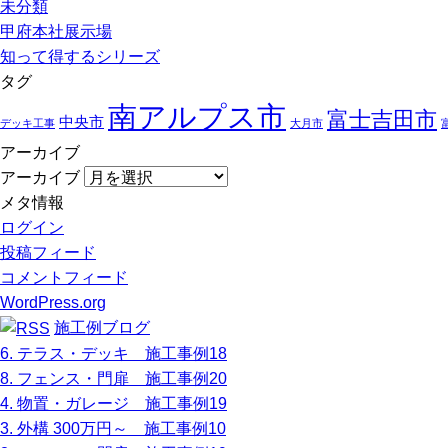
未分類
甲府本社展示場
知って得するシリーズ
タグ
南アルプス市
富士吉田市
中央市
デッキ工事
大月市
アーカイブ
アーカイブ
メタ情報
ログイン
投稿フィード
コメントフィード
WordPress.org
施工例ブログ
6. テラス・デッキ 施工事例18
8. フェンス・門扉 施工事例20
4. 物置・ガレージ 施工事例19
3. 外構 300万円～ 施工事例10