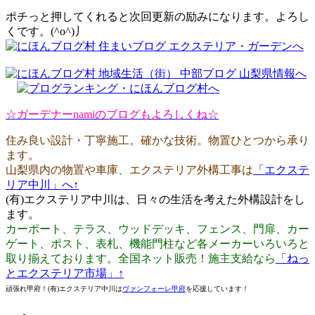
ポチっと押してくれると次回更新の励みになります。よろし
くです。(^o^)丿
☆ガーデナーnamiのブログもよろしくね☆
住み良い設計・丁寧施工。確かな技術。物置ひとつから承り
ます。
山梨県内の物置や車庫、エクステリア外構工事は
「エクステ
リア中川」へ↑
(有)エクステリア中川は、日々の生活を考えた外構設計をし
ます。
カーポート、テラス、ウッドデッキ、フェンス、門扉、カー
ゲート、ポスト、表札、機能門柱など各メーカーいろいろと
取り揃えております。全国ネット販売！施主支給なら
「ねっ
とエクステリア市場」↑
頑張れ甲府！(有)エクステリア中川は
ヴァンフォーレ甲府
を応援しています！