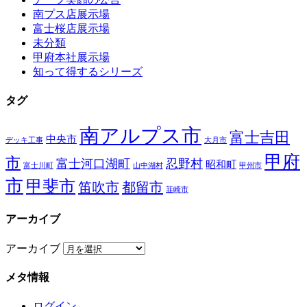
南プス店展示場
富士桜店展示場
未分類
甲府本社展示場
知って得するシリーズ
タグ
南アルプス市
富士吉田
中央市
デッキ工事
大月市
甲府
市
富士河口湖町
忍野村
昭和町
富士川町
山中湖村
甲州市
市
甲斐市
笛吹市
都留市
韮崎市
アーカイブ
アーカイブ
メタ情報
ログイン