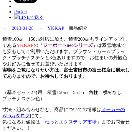
Pocket
＝ 2013-01-28 ＝
YKKAP
商品紹介
積雪100㎝・150㎝対応に加え、積雪200㎝もラインアップし
てある
YKKAP
の
「ジーポートneoシリーズ」
は豪雪地域で
も安心してご利用いただけます。ブラウン・カームブラッ
ク・プラチナステンと3色ありますので、お住まいの外観色
やお好みに合せてお選びいただけます。
実物をご覧になりたい方は、富士吉田市の富士桜店に展示し
てありますので、お待ちしております。
（基本セット2台用 積雪150㎝ 55-55 角柱 横材なし
プラチナステン色）
寸法・組み合わせなど、商品についての情報は
メーカーの
Webカタログ
にて。
気になるお値段は
「ねっとエクステリア市場」
までお問合せ
ください。！！