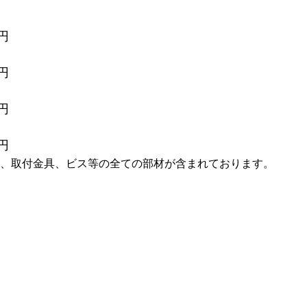
0円
0円
0円
0円
、取付金具、ビス等の全ての部材が含まれております。