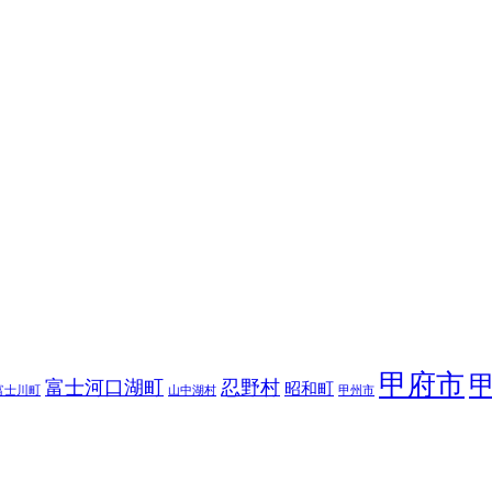
甲府市
富士河口湖町
忍野村
昭和町
富士川町
山中湖村
甲州市