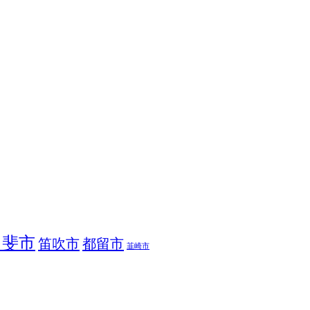
甲斐市
笛吹市
都留市
韮崎市