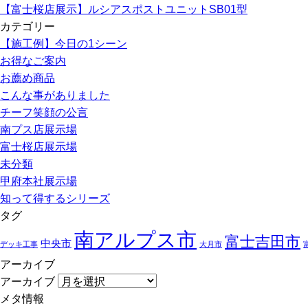
【富士桜店展示】ルシアスポストユニットSB01型
カテゴリー
【施工例】今日の1シーン
お得なご案内
お薦め商品
こんな事がありました
チーフ笑顔の公言
南プス店展示場
富士桜店展示場
未分類
甲府本社展示場
知って得するシリーズ
タグ
南アルプス市
富士吉田市
中央市
デッキ工事
大月市
アーカイブ
アーカイブ
メタ情報