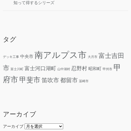
知って得するシリーズ
タグ
南アルプス市
富士吉田
中央市
デッキ工事
大月市
甲
市
富士河口湖町
忍野村
昭和町
富士川町
山中湖村
甲州市
府市
甲斐市
笛吹市
都留市
韮崎市
アーカイブ
アーカイブ