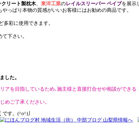
ンクリート製枕木
、
東洋工業
の
レイルスリーパー ペイブ
を展示
もやっぱり本物の質感がいいお客様にはお勧めの商品です。
ど多彩に使用できます。
めて下さい。
ました。
リアを目指しているため､施主様と直接打合せや相談ができる
かじめご了承ください。
す。(^o^)丿