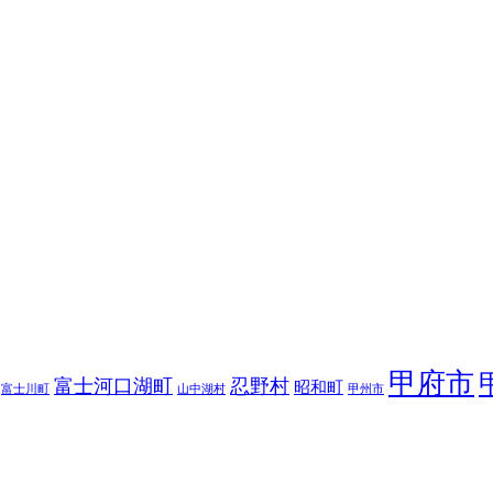
甲府市
富士河口湖町
忍野村
昭和町
富士川町
山中湖村
甲州市