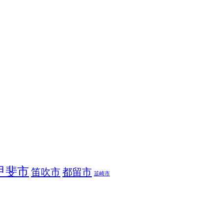
甲斐市
笛吹市
都留市
韮崎市