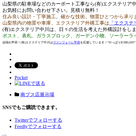
山梨県の駐車場などのカーポート工事なら(有)エクステリア
お気軽にお問い合わせ下さい。見積り無料！
住み良い設計・丁寧施工。確かな技術。物置ひとつから承り
山梨県内の物置や車庫、エクステリア外構工事は
「エクステ
(有)エクステリア中川は、日々の生活を考えた外構設計をし
ポスト、表札、ガラスブロック、ガーデン小物、ソーラーラ
頑張れ甲府！(有)エクステリア中川は
ヴァンフォーレ甲府
を応援しています！”やっぱりICHIGAN!”
Pocket
南プス店展示場
SNSでもご購読できます。
Twitter
でフォローする
Feedly
でフォローする