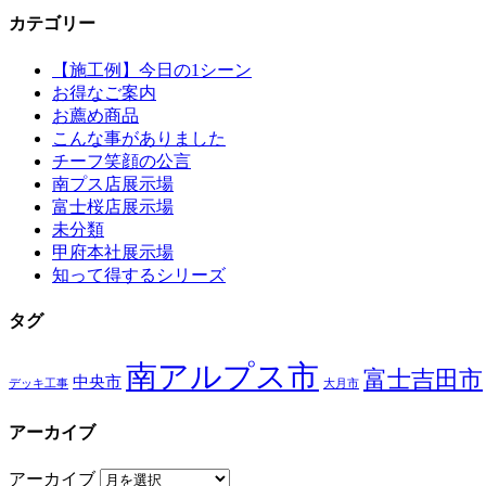
カテゴリー
【施工例】今日の1シーン
お得なご案内
お薦め商品
こんな事がありました
チーフ笑顔の公言
南プス店展示場
富士桜店展示場
未分類
甲府本社展示場
知って得するシリーズ
タグ
南アルプス市
富士吉田市
中央市
デッキ工事
大月市
アーカイブ
アーカイブ