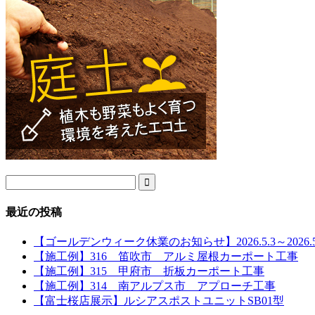

最近の投稿
【ゴールデンウィーク休業のお知らせ】2026.5.3～2026.5
【施工例】316 笛吹市 アルミ屋根カーポート工事
【施工例】315 甲府市 折板カーポート工事
【施工例】314 南アルプス市 アプローチ工事
【富士桜店展示】ルシアスポストユニットSB01型