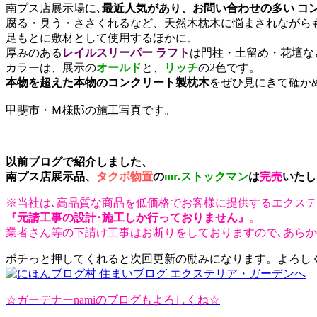
南プス店展示場に､
最近人気があり、お問い合わせの多い コ
腐る・臭う・ささくれるなど、天然木枕木に悩まされながら
足もとに敷材として使用するほかに、
厚みのある
レイルスリーパー ラフト
は門柱・土留め・花壇な
カラーは、展示の
オールド
と、
リッチ
の2色です。
本物を超えた本物のコンクリート製枕木
をぜひ見にきて確か
甲斐市・Ｍ様邸の施工写真です。
以前ブログで紹介しました、
南プス店展示品、
タクボ物置
の
mr.ストックマン
は
完売
いたし
※当社は､高品質な商品を低価格でお客様に提供するエクステ
『元請工事の設計･施工しか行っておりません』
。
業者さん等の下請け工事はお断りをしておりますので､あら
ポチっと押してくれると次回更新の励みになります。よろしくで
☆ガーデナーnamiのブログもよろしくね☆