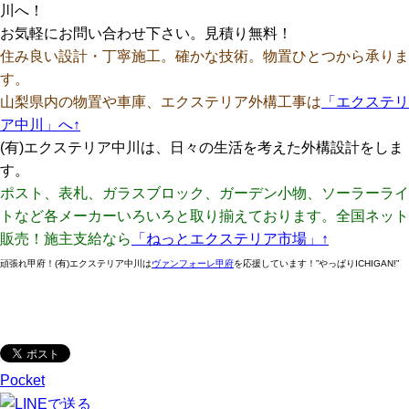
川へ！
お気軽にお問い合わせ下さい。見積り無料！
住み良い設計・丁寧施工。確かな技術。物置ひとつから承りま
す。
山梨県内の物置や車庫、エクステリア外構工事は
「エクステリ
ア中川」へ↑
(有)エクステリア中川は、日々の生活を考えた外構設計をしま
す。
ポスト、表札、ガラスブロック、ガーデン小物、ソーラーライ
トなど各メーカーいろいろと取り揃えております。全国ネット
販売！施主支給なら
「ねっとエクステリア市場」↑
頑張れ甲府！(有)エクステリア中川は
ヴァンフォーレ甲府
を応援しています！”やっぱりICHIGAN!”
Pocket