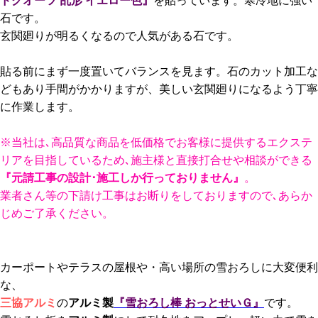
ドクオーツ 乱形 イエロー色』
を貼っています。寒冷地に強い
石です。
玄関廻りが明るくなるので人気がある石です。
貼る前にまず一度置いてバランスを見ます。石のカット加工な
どもあり手間がかかりますが、美しい玄関廻りになるよう丁寧
に作業します。
※当社は､高品質な商品を低価格でお客様に提供するエクステ
リアを目指しているため､施主様と直接打合せや相談ができる
『元請工事の設計･施工しか行っておりません』
。
業者さん等の下請け工事はお断りをしておりますので､あらか
じめご了承ください。
カーポートやテラスの屋根や・高い場所の雪おろしに大変便利
な、
三協アルミ
の
アルミ製
『雪おろし棒 おっとせいＧ』
です。