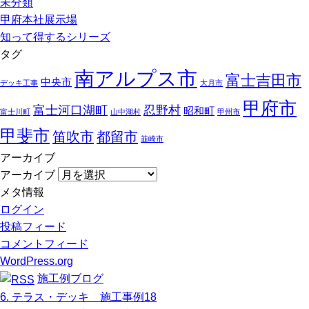
未分類
甲府本社展示場
知って得するシリーズ
タグ
南アルプス市
富士吉田市
中央市
デッキ工事
大月市
甲府市
富士河口湖町
忍野村
昭和町
富士川町
山中湖村
甲州市
甲斐市
笛吹市
都留市
韮崎市
アーカイブ
アーカイブ
メタ情報
ログイン
投稿フィード
コメントフィード
WordPress.org
施工例ブログ
6. テラス・デッキ 施工事例18