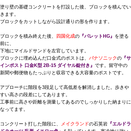
塗り壁の基礎コンクリートを打設した後、ブロックを積んでい
きます。
ブロックをカットしながら設計通りの形を作ります。
ブロックを積み終えた後、
四国化成
の
『パレットHG』
を塗る
前に、
下地にマイルドサンドを左官しています。
ブロックに埋め込んだ口金式のポストは、
パナソニック
の
『サ
インポスト 口金K型 2B-15 ダイヤル錠付き』
です。留守中の
新聞や郵便物もたっぷりと収容できる大容量のポストです。
アプローチに階段を3段足して高低差を解消しました。歩きや
すい高さの段差にしてあります。
工事前に高さや距離を測量してあるのでしっかりした納まりに
なってます。
コンクリート打した階段に、
メイクランド
の石英岩
『エルドラ