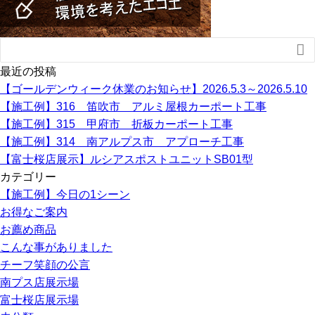

最近の投稿
【ゴールデンウィーク休業のお知らせ】2026.5.3～2026.5.10
【施工例】316 笛吹市 アルミ屋根カーポート工事
【施工例】315 甲府市 折板カーポート工事
【施工例】314 南アルプス市 アプローチ工事
【富士桜店展示】ルシアスポストユニットSB01型
カテゴリー
【施工例】今日の1シーン
お得なご案内
お薦め商品
こんな事がありました
チーフ笑顔の公言
南プス店展示場
富士桜店展示場