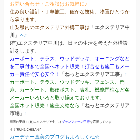
お問い合わせ・ご相談はお気軽に♪
住み良い設計・丁寧施工。確かな技術。物置ひとつか
ら承ります。
山梨県内のエクステリア外構工事は
「エクステリア中
川」
へ↑
(有)エクステリア中川は、日々の生活を考えた外構設
計をします。
カーポート、テラス、ウッドデッキ、オーニングなど
を工事付きで全国へネット販売！打合せも施工もメー
カー責任で安心安全！
「ねっとエクステリア工事」
↑
カーポート、テラス、ウッドデッキ、フェンス、門
扉、カーゲート、郵便ポスト、表札、機能門柱など各
メーカーいろいろと取り揃えております。
全国ネット販売！施主支給なら
「ねっとエクステリア
市場」
↑
頑張れ甲府！(有)エクステリア中川は
ヴァンフォーレ甲府
を応援していま
す！”RUN&ICHIGAN!”
ガーデナー直美のブログもよろしくね☆