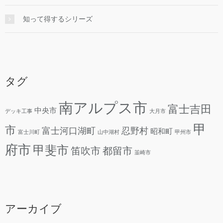
知って得するシリーズ
タグ
南アルプス市
富士吉田
中央市
デッキ工事
大月市
甲
市
富士河口湖町
忍野村
昭和町
富士川町
山中湖村
甲州市
府市
甲斐市
笛吹市
都留市
韮崎市
アーカイブ