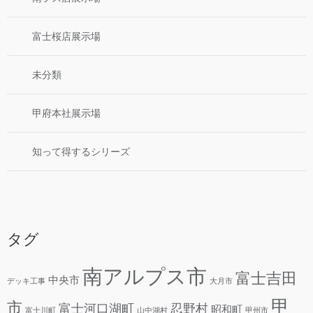
富士桜店展示場
未分類
甲府本社展示場
知って得するシリーズ
タグ
南アルプス市
富士吉田
中央市
デッキ工事
大月市
甲
市
富士河口湖町
忍野村
昭和町
富士川町
山中湖村
甲州市