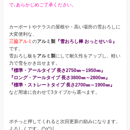
で､あらかじめご了承ください。
カーポートやテラスの屋根や・高い場所の雪おろしに
大変便利な、
三協アルミ
の
アルミ製
『雪おろし棒 おっとせいＧ』
です。
雪おろし板を
アルミ製
にして耐久性をアップし、軽い
力で雪をかき出せます。
『標準・アールタイプ 長さ2750㎜～1950㎜』
『ロング・アールタイプ 長さ3800㎜～2800㎜』
『標準・ストレートタイプ 長さ2700㎜～1900㎜』
など用途に合わせて3タイプから選べます。
ポチっと押してくれると次回更新の励みになります。
よろしくです。(^o^)丿