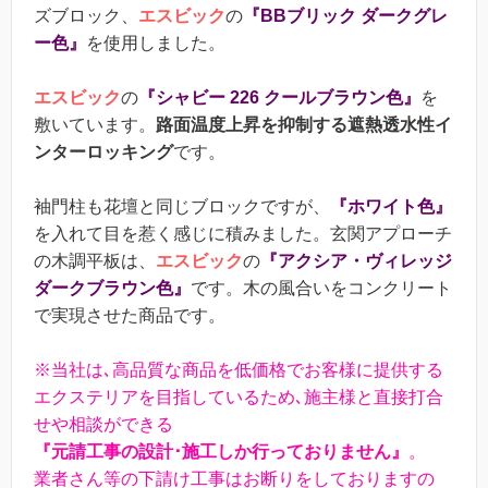
ズブロック、
エスビック
の
『BBブリック ダークグレ
ー色』
を使用しました。
エスビック
の
『シャビー 226 クールブラウン色』
を
敷いています。
路面温度上昇を抑制する遮熱透水性イ
ンターロッキング
です。
袖門柱も花壇と同じブロックですが、
『ホワイト色』
を入れて目を惹く感じに積みました。玄関アプローチ
の木調平板は、
エスビック
の
『アクシア・ヴィレッジ
ダークブラウン色』
です。木の風合いをコンクリート
で実現させた商品です。
※当社は､高品質な商品を低価格でお客様に提供する
エクステリアを目指しているため､施主様と直接打合
せや相談ができる
『元請工事の設計･施工しか行っておりません』
。
業者さん等の下請け工事はお断りをしておりますの