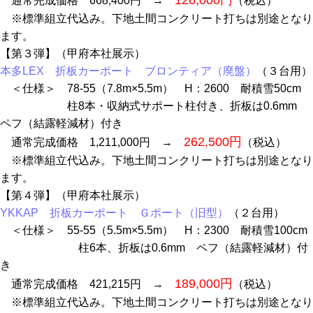
126,000円
通常完成価格 668,400円 →
（税込）
※標準組立代込み。下地土間コンクリート打ちは別途となり
ます。
【第３弾】（甲府本社展示）
本多LEX 折板カーポート ブロンティア（廃盤）
（３台用）
＜仕様＞ 78-55（7.8m×5.5m） H：2600 耐積雪50cm
柱8本・収納式サポート柱付き、折板は0.6mm
ペフ（結露軽減材）付き
262,500円
通常完成価格 1,211,000円 →
（税込）
※標準組立代込み。下地土間コンクリート打ちは別途となり
ます。
【第４弾】（甲府本社展示）
YKKAP 折板カーポート Ｇポート（旧型）
（２台用）
＜仕様＞ 55-55（5.5m×5.5m） H：2300 耐積雪100cm
柱6本、折板は0.6mm ペフ（結露軽減材）付
き
189,000円
通常完成価格 421,215円 →
（税込）
※標準組立代込み。下地土間コンクリート打ちは別途となり