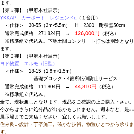
ます。
【第５弾】（甲府本社展示）
YKKAP カーポート レジェンドα
（１台用）
＜仕様＞ 30-55（3m×5.5m） H：2300 耐積雪50cm
126,000円
通常完成価格 271,824円 →
（税込）
※標準組立代込み。下地土間コンクリート打ちは別途となり
ます。
【第６弾】（甲府本社展示）
ヨド物置 エルモ（旧型）
＜仕様＞ 18-15（1.8m×1.5m）
基礎ブロック・4箇所転倒防止サービス！
44,310円
通常完成価格 111,804円 →
（税込）
※標準組立代込み。
全て、現状渡しとなります。現品をご確認の上ご購入下さい。
今からはさらに処分品が出るかもしれません。週末など、是非
展示場までご来店ください。宜しくお願いします。
住み良い設計・丁寧施工。確かな技術。物置ひとつから承りま
す。