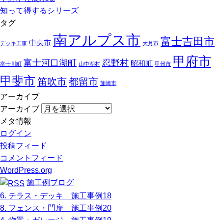
知って得するシリーズ
タグ
南アルプス市
富士吉田市
中央市
デッキ工事
大月市
甲府市
富士河口湖町
忍野村
昭和町
富士川町
山中湖村
甲州市
甲斐市
笛吹市
都留市
韮崎市
アーカイブ
アーカイブ
メタ情報
ログイン
投稿フィード
コメントフィード
WordPress.org
施工例ブログ
6. テラス・デッキ 施工事例18
8. フェンス・門扉 施工事例20