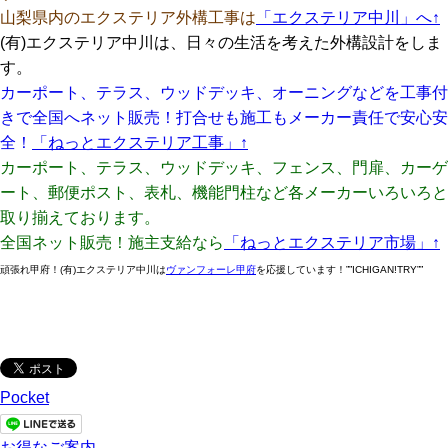
山梨県内のエクステリア外構工事は
「エクステリア中川」
へ↑
(有)エクステリア中川は、日々の生活を考えた外構設計をしま
す。
カーポート、テラス、ウッドデッキ、オーニングなどを工事付
きで全国へネット販売！打合せも施工もメーカー責任で安心安
全！
「ねっとエクステリア工事」
↑
カーポート、テラス、ウッドデッキ、フェンス、門扉、カーゲ
ート、郵便ポスト、表札、機能門柱など各メーカーいろいろと
取り揃えております。
全国ネット販売！施主支給なら
「ねっとエクステリア市場」
↑
頑張れ甲府！(有)エクステリア中川は
ヴァンフォーレ甲府
を応援しています！””ICHIGAN!TRY””
Pocket
お得なご案内