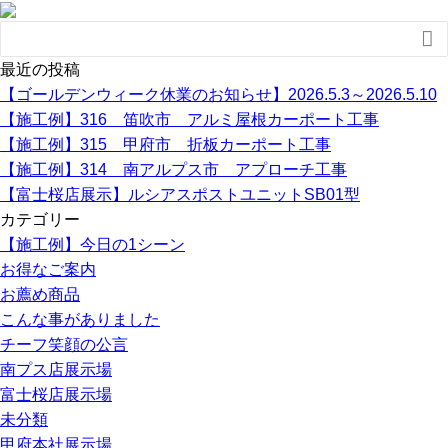

最近の投稿
【ゴールデンウィーク休業のお知らせ】2026.5.3～2026.5.10
【施工例】316 笛吹市 アルミ屋根カーポート工事
【施工例】315 甲府市 折板カーポート工事
【施工例】314 南アルプス市 アプローチ工事
【富士桜店展示】ルシアスポストユニットSB01型
カテゴリー
【施工例】今日の1シーン
お得なご案内
お薦め商品
こんな事がありました
チーフ笑顔の公言
南プス店展示場
富士桜店展示場
未分類
甲府本社展示場