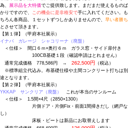
為、
展示品を大特価
でご提供致します。まだまだ使えるものば
かりですので、
この機会に是非格安で
手に入れてください。も
ちろん各商品、１セットずつしかありませんので、
早い者勝ち
とさせて頂きます。
【第１弾】（甲府本社展示）
イナバ ガレージ シャコリーナ（廃盤）
＜仕様＞ 間口６ｍ×奥行６ｍ ガラス窓・サイド扉付き
100CB基礎１段（確認申請はとれません）
262,500円
通常完成価格 778,586円 →
（税込）
※標準組立代込み。布基礎仕様や土間コンクリート打ちは別
途となります。
【第２弾】（甲府本社展示）
YKKAP サンクリア（廃盤）
これが本当のサンルーム
＜仕様＞ 1.5間×4尺（2850×1300）
片側ドア・片側Fix・前面1間掃きだし（網戸な
し）
床板・ビートは新品にお取替えします