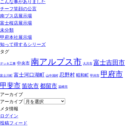
こんな事がありました
チーフ笑顔の公言
南プス店展示場
富士桜店展示場
未分類
甲府本社展示場
知って得するシリーズ
タグ
南アルプス市
富士吉田市
中央市
デッキ工事
大月市
甲府市
富士河口湖町
忍野村
昭和町
富士川町
山中湖村
甲州市
甲斐市
笛吹市
都留市
韮崎市
アーカイブ
アーカイブ
メタ情報
ログイン
投稿フィード