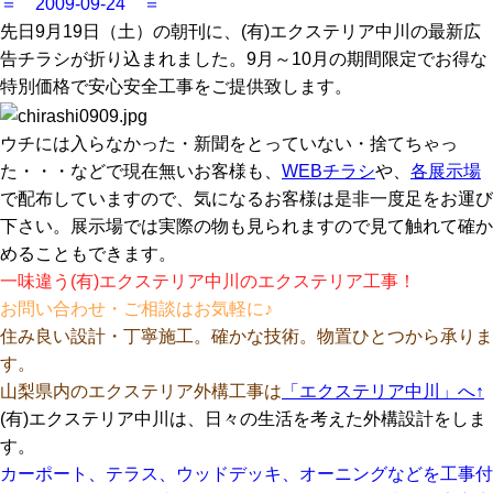
＝ 2009-09-24 ＝
先日9月19日（土）の朝刊に、(有)エクステリア中川の最新広
告チラシが折り込まれました。9月～10月の期間限定でお得な
特別価格で安心安全工事をご提供致します。
ウチには入らなかった・新聞をとっていない・捨てちゃっ
た・・・などで現在無いお客様も、
WEBチラシ
や、
各展示場
で配布していますので、気になるお客様は是非一度足をお運び
下さい。展示場では実際の物も見られますので見て触れて確か
めることもできます。
一味違う(有)エクステリア中川のエクステリア工事！
お問い合わせ・ご相談はお気軽に♪
住み良い設計・丁寧施工。確かな技術。物置ひとつから承りま
す。
山梨県内のエクステリア外構工事は
「エクステリア中川」
へ↑
(有)エクステリア中川は、日々の生活を考えた外構設計をしま
す。
カーポート、テラス、ウッドデッキ、オーニングなどを工事付