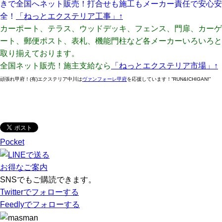
きで全国へネット販売！打合せも施工もメーカー責任で安心安
全！
「ねっとエクステリア工事」
↑
カーポート、テラス、ウッドデッキ、フェンス、門扉、カーゲ
ート、郵便ポスト、表札、機能門柱など各メーカーいろいろと
取り揃えております。
全国ネット販売！施主支給なら
「ねっとエクステリア市場」
↑
頑張れ甲府！(有)エクステリア中川は
ヴァンフォーレ甲府
を応援しています！”RUN&ICHIGAN!”
Pocket
お得なご案内
SNSでもご購読できます。
Twitter
でフォローする
Feedly
でフォローする