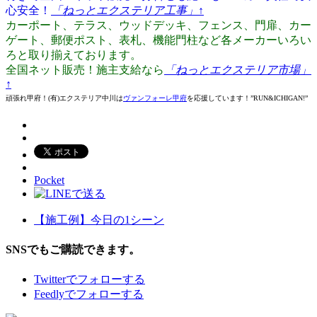
心安全！
「ねっとエクステリア工事」
↑
カーポート、テラス、ウッドデッキ、フェンス、門扉、カー
ゲート、郵便ポスト、表札、機能門柱など各メーカーいろい
ろと取り揃えております。
全国ネット販売！施主支給なら
「ねっとエクステリア市場」
↑
頑張れ甲府！(有)エクステリア中川は
ヴァンフォーレ甲府
を応援しています！”RUN&ICHIGAN!”
Pocket
【施工例】今日の1シーン
SNSでもご購読できます。
Twitter
でフォローする
Feedly
でフォローする