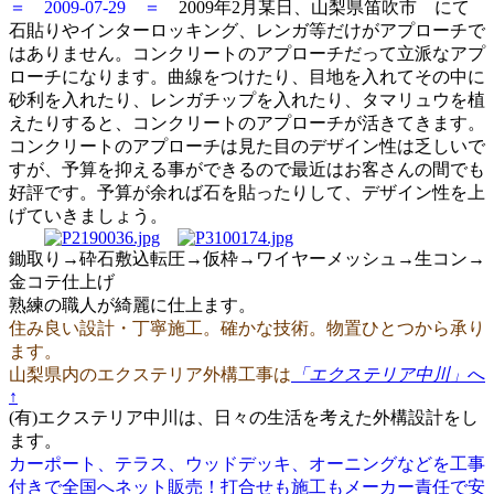
＝ 2009-07-29 ＝
2009年2月某日、山梨県笛吹市 にて
石貼りやインターロッキング、レンガ等だけがアプローチで
はありません。コンクリートのアプローチだって立派なアプ
ローチになります。曲線をつけたり、目地を入れてその中に
砂利を入れたり、レンガチップを入れたり、タマリュウを植
えたりすると、コンクリートのアプローチが活きてきます。
コンクリートのアプローチは見た目のデザイン性は乏しいで
すが、予算を抑える事ができるので最近はお客さんの間でも
好評です。予算が余れば石を貼ったりして、デザイン性を上
げていきましょう。
鋤取り→砕石敷込転圧→仮枠→ワイヤーメッシュ→生コン→
金コテ仕上げ
熟練の職人が綺麗に仕上ます。
住み良い設計・丁寧施工。確かな技術。物置ひとつから承り
ます。
山梨県内のエクステリア外構工事は
「エクステリア中川」
へ
↑
(有)エクステリア中川は、日々の生活を考えた外構設計をし
ます。
カーポート、テラス、ウッドデッキ、オーニングなどを工事
付きで全国へネット販売！打合せも施工もメーカー責任で安