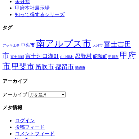
未分類
甲府本社展示場
知って得するシリーズ
タグ
南アルプス市
富士吉田
中央市
デッキ工事
大月市
甲府
市
富士河口湖町
忍野村
昭和町
富士川町
山中湖村
甲州市
市
甲斐市
笛吹市
都留市
韮崎市
アーカイブ
アーカイブ
メタ情報
ログイン
投稿フィード
コメントフィード