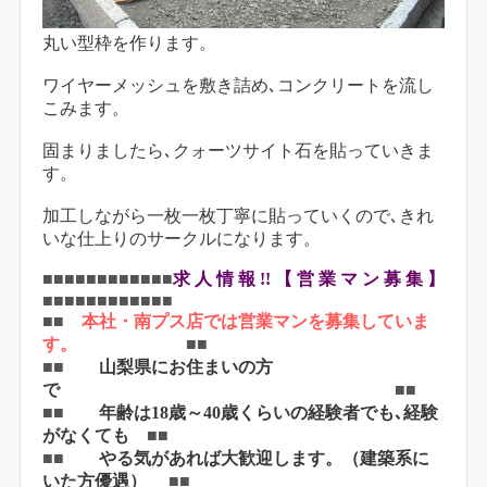
丸い型枠を作ります。
ワイヤーメッシュを敷き詰め､コンクリートを流し
こみます。
固まりましたら､クォーツサイト石を貼っていきま
す。
加工しながら一枚一枚丁寧に貼っていくので､きれ
いな仕上りのサークルになります。
■■■■■■■■■■■■
求 人 情 報 !! 【 営 業 マ ン 募 集 】
■■■■■■■■■■■■
■■
本社・南プス店では営業マンを募集していま
す。
■■
■■
山梨県にお住まいの方
で
■■
■■
年齢は18歳～40歳くらいの経験者でも､経験
がなくても
■■
■■
やる気があれば大歓迎します。（建築系に
いた方優遇）
■■