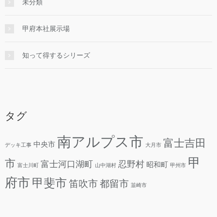
未分類
甲府本社展示場
知って得するシリーズ
タグ
南アルプス市
富士吉田
中央市
デッキ工事
大月市
甲
市
富士河口湖町
忍野村
昭和町
富士川町
山中湖村
甲州市
府市
甲斐市
笛吹市
都留市
韮崎市