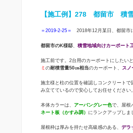
【施工例】278 都留市 積
＝2019-2-25＝
2018年12月某日、都留市
都留市のK様邸
、
積雪地域向けカーポート
施工前です。2台用のカーポートにしたい
ミ
の
耐積雪量50㎝相当
のカーポート、
スノ
施主様と柱の位置を確認しコンクリートで
み立てているので安心してお任せください
本体カラーは、
アーバングレー色
で、屋根
ネート板（かすみ調）
にランクアップしま
屋根枠は厚みを持たせ高級感のある、
デラ