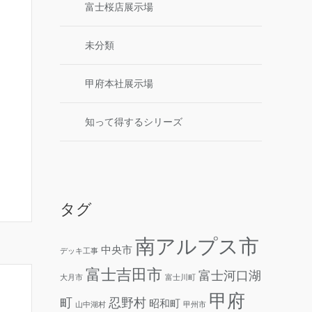
富士桜店展示場
未分類
甲府本社展示場
知って得するシリーズ
タグ
南アルプス市
中央市
デッキ工事
富士吉田市
富士河口湖
大月市
富士川町
甲府
町
忍野村
昭和町
山中湖村
甲州市