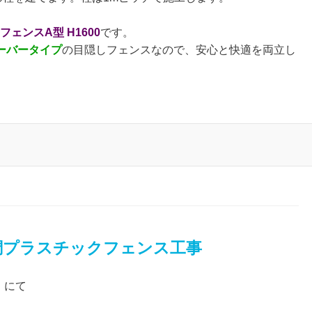
ェンスA型 H1600
です。
ーバータイプ
の目隠しフェンスなので、安心と快適を両立し
木調プラスチックフェンス工事
 にて