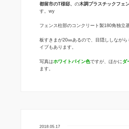
都留市のT様邸、
の
木調プラスチックフェ
す。wy
フェンス柱部のコンクリート製180角独立
板すきまが20㎜あるので、目隠ししながら
イプもあります。
写真は
ホワイトパイン色
ですが、ほかに
ダ
ます。
2018.05.17