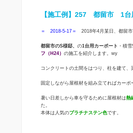
【施工例】257 都留市 1
＝ 2018-5-17＝
2018年4月某日、都留
都留市のS様邸、
の
1台用カーポート
・積雪
フ（H24）
の施工を紹介します。wy
コンクリートの土間をはつり、柱を建て、
固定しながら屋根材を組み立てればカーポ
暑い日差しから車を守るために屋根材は
熱
た。
本体は人気の
プラチナステン色
です。