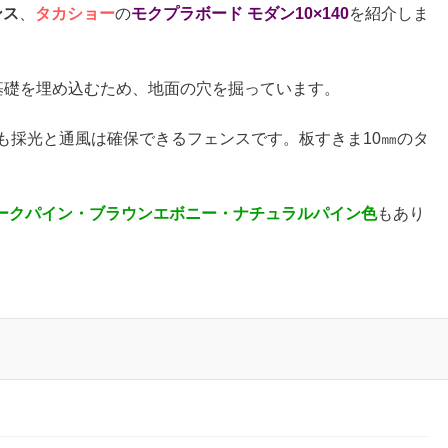
ンス
、
タカショー
の
モクプラボード モダン10×140
を紹介しま
基礎を埋め込むため、地面の穴を掘っています。
も採光と通風は確保できるフェンスです。板すきま10㎜のタ
ークパイン・ブラウンエボニー・ナチュラルパイン色
もあり