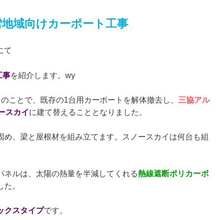
雪地域向けカーポート工事
にて
工事
を紹介します。wy
とのことで、既存の1台用カーポートを解体撤去し、
三協アル
ースカイ
に建て替えることとなりました。
固め、梁と屋根材を組み立てます。スノースカイは何台も組
。
パネルは、太陽の熱量を半減してくれる
熱線遮断ポリカーボ
した。
ックスタイプ
です。