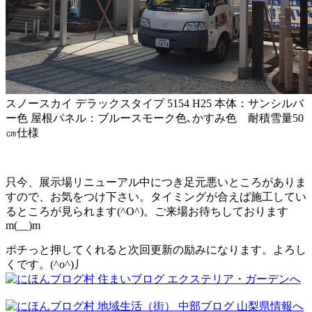
スノースカイ デラックスタイプ 5154 H25 本体：サンシルバ
ー色 屋根パネル：ブルースモーク色､かすみ色 耐積雪量50
㎝仕様
只今、展示場リニューアル中につき足元悪いところがありま
すので、お気をつけ下さい。タイミングが合えば施工してい
るところが見られます(^O^)。ご来場お待ちしております
m(__)m
ポチっと押してくれると次回更新の励みになります。よろし
くです。(^o^)丿