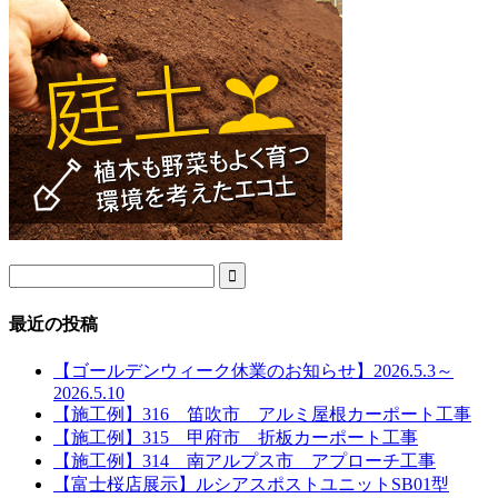

最近の投稿
【ゴールデンウィーク休業のお知らせ】2026.5.3～
2026.5.10
【施工例】316 笛吹市 アルミ屋根カーポート工事
【施工例】315 甲府市 折板カーポート工事
【施工例】314 南アルプス市 アプローチ工事
【富士桜店展示】ルシアスポストユニットSB01型