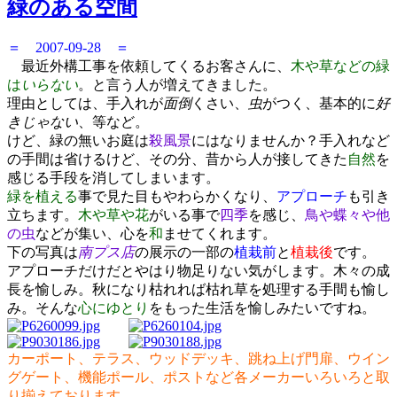
緑のある空間
＝ 2007-09-28 ＝
最近外構工事を依頼してくるお客さんに、
木や草などの緑
は
いらない
。と言う人が増えてきました。
理由としては、手入れが
面倒
くさい、
虫
がつく、基本的に
好
きじゃない
、等など。
けど、緑の無いお庭は
殺風景
にはなりませんか？手入れなど
の手間は省けるけど、その分、昔から人が接してきた
自然
を
感じる手段を消してしまいます。
緑を植える
事で見た目もやわらかくなり、
アプローチ
も引き
立ちます。
木や草や花
がいる事で
四季
を感じ、
鳥や蝶々や他
の虫
などが集い、心を
和
ませてくれます。
下の写真は
南プス店
の展示の一部の
植栽前
と
植栽後
です。
アプローチだけだとやはり物足りない気がします。木々の成
長を愉しみ。秋になり枯れれば枯れ草を処理する手間も愉し
み。そんな
心にゆとり
をもった生活を愉しみたいですね。
カーポート、テラス、ウッドデッキ、跳ね上げ門扉、ウイン
グゲート、機能ポール、ポストなど各メーカーいろいろと取
り揃えております。