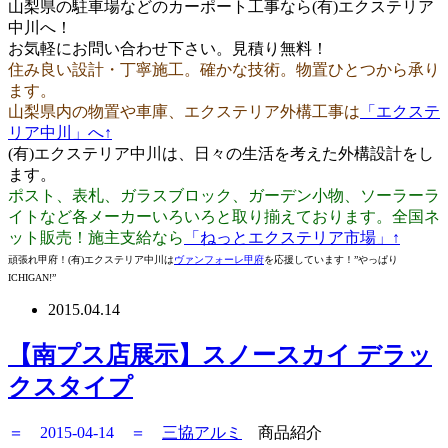
山梨県の駐車場などのカーポート工事なら(有)エクステリア
中川へ！
お気軽にお問い合わせ下さい。見積り無料！
住み良い設計・丁寧施工。確かな技術。物置ひとつから承り
ます。
山梨県内の物置や車庫、エクステリア外構工事は
「エクステ
リア中川」へ↑
(有)エクステリア中川は、日々の生活を考えた外構設計をし
ます。
ポスト、表札、ガラスブロック、ガーデン小物、ソーラーラ
イトなど各メーカーいろいろと取り揃えております。全国ネ
ット販売！施主支給なら
「ねっとエクステリア市場」↑
頑張れ甲府！(有)エクステリア中川は
ヴァンフォーレ甲府
を応援しています！”やっぱり
ICHIGAN!”
2015.04.14
【南プス店展示】スノースカイ デラッ
クスタイプ
＝ 2015-04-14 ＝
三協アルミ
商品紹介