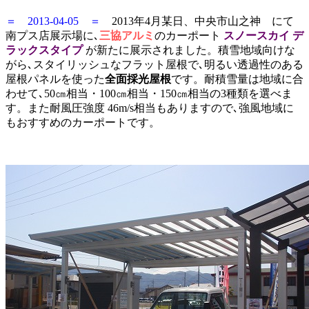
＝ 2013-04-05 ＝
2013年4月某日、中央市山之神 にて
南プス店展示場に､
三協アルミ
のカーポート
スノースカイ デ
ラックスタイプ
が新たに展示されました。積雪地域向けな
がら､スタイリッシュなフラット屋根で､明るい透過性のある
屋根パネルを使った
全面採光屋根
です。耐積雪量は地域に合
わせて､50㎝相当・100㎝相当・150㎝相当の3種類を選べま
す。また耐風圧強度 46m/s相当もありますので､強風地域に
もおすすめのカーポートです。