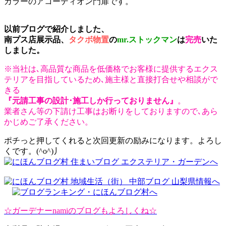
カラーのアコーディオン門扉です。
以前ブログで紹介しました、
南プス店展示品、
タクボ物置
の
mr.ストックマン
は
完売
いた
しました。
※当社は､高品質な商品を低価格でお客様に提供するエクス
テリアを目指しているため､施主様と直接打合せや相談がで
きる
『元請工事の設計･施工しか行っておりません』
。
業者さん等の下請け工事はお断りをしておりますので､あら
かじめご了承ください。
ポチっと押してくれると次回更新の励みになります。よろし
くです。(^o^)丿
☆ガーデナーnamiのブログもよろしくね☆