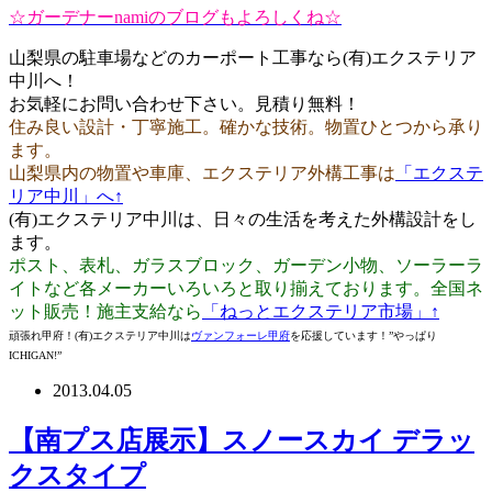
☆ガーデナーnamiのブログもよろしくね☆
山梨県の駐車場などのカーポート工事なら(有)エクステリア
中川へ！
お気軽にお問い合わせ下さい。見積り無料！
住み良い設計・丁寧施工。確かな技術。物置ひとつから承り
ます。
山梨県内の物置や車庫、エクステリア外構工事は
「エクステ
リア中川」へ↑
(有)エクステリア中川は、日々の生活を考えた外構設計をし
ます。
ポスト、表札、ガラスブロック、ガーデン小物、ソーラーラ
イトなど各メーカーいろいろと取り揃えております。全国ネ
ット販売！施主支給なら
「ねっとエクステリア市場」↑
頑張れ甲府！(有)エクステリア中川は
ヴァンフォーレ甲府
を応援しています！”やっぱり
ICHIGAN!”
2013.04.05
【南プス店展示】スノースカイ デラッ
クスタイプ