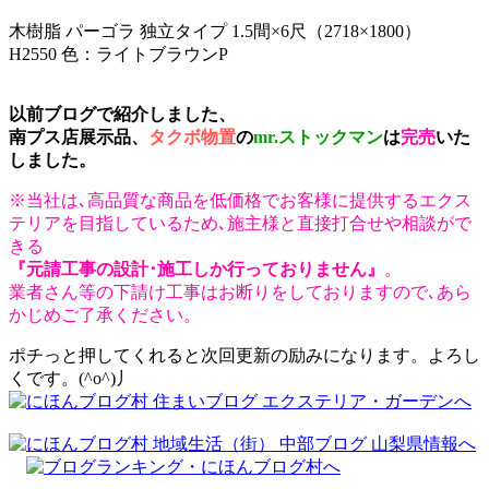
木樹脂 パーゴラ 独立タイプ 1.5間×6尺（2718×1800）
H2550 色：ライトブラウンP
以前ブログで紹介しました、
南プス店展示品、
タクボ物置
の
mr.ストックマン
は
完売
いた
しました。
※当社は､高品質な商品を低価格でお客様に提供するエクス
テリアを目指しているため､施主様と直接打合せや相談がで
きる
『元請工事の設計･施工しか行っておりません』
。
業者さん等の下請け工事はお断りをしておりますので､あら
かじめご了承ください。
ポチっと押してくれると次回更新の励みになります。よろし
くです。(^o^)丿