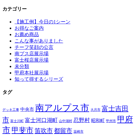
カテゴリー
【施工例】今日の1シーン
お得なご案内
お薦め商品
こんな事がありました
チーフ笑顔の公言
南プス店展示場
富士桜店展示場
未分類
甲府本社展示場
知って得するシリーズ
タグ
南アルプス市
富士吉田
中央市
デッキ工事
大月市
甲府
市
富士河口湖町
忍野村
昭和町
富士川町
山中湖村
甲州市
市
甲斐市
笛吹市
都留市
韮崎市