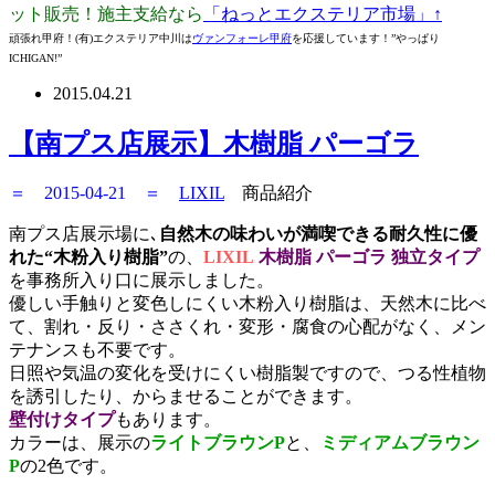
ット販売！施主支給なら
「ねっとエクステリア市場」↑
頑張れ甲府！(有)エクステリア中川は
ヴァンフォーレ甲府
を応援しています！”やっぱり
ICHIGAN!”
2015.04.21
【南プス店展示】木樹脂 パーゴラ
＝ 2015-04-21 ＝
LIXIL
商品紹介
南プス店展示場に､
自然木の味わいが満喫できる耐久性に優
れた“木粉入り樹脂”
の、
LIXIL
木樹脂 パーゴラ 独立タイプ
を事務所入り口に展示しました。
優しい手触りと変色しにくい木粉入り樹脂は、天然木に比べ
て、割れ・反り・ささくれ・変形・腐食の心配がなく、メン
テナンスも不要です。
日照や気温の変化を受けにくい樹脂製ですので、つる性植物
を誘引したり、からませることができます。
壁付けタイプ
もあります。
カラーは、展示の
ライトブラウンP
と、
ミディアムブラウン
P
の2色です。