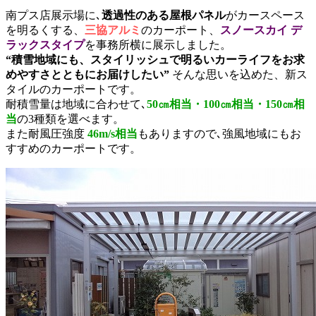
南プス店展示場に､
透過性のある屋根パネル
がカースペース
を明るくする、
三協アルミ
のカーポート、
スノースカイ デ
ラックスタイプ
を事務所横に展示しました。
“積雪地域にも、スタイリッシュで明るいカーライフをお求
めやすさとともにお届けしたい”
そんな思いを込めた、新ス
タイルのカーポートです。
耐積雪量は地域に合わせて､
50㎝相当・100㎝相当・150㎝相
当
の3種類を選べます。
また耐風圧強度
46m/s相当
もありますので､強風地域にもお
すすめのカーポートです。