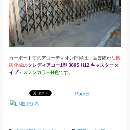
カーポート前のアコーディオン門扉は、品質確かな
四
国化成
の
クレディアコー1型 380S H12 キャスタータ
イプ
・
ステンカラーN色
です。
Pocket