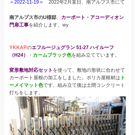
＝2022-11-19＝
2022年2月某日、南アルプス市にて
南アルプス市のU様邸
、
カーポート・アコーディオン
門扉工事
を紹介します。wy
YKKAP
の
エフルージュグラン 51-27 ハイルーフ
（H24）
・
カームブラック色
を組み立てています。
変形敷地対応セット
を使って、敷地の形状に合わせて
カーポート屋根の加工をしました。ポリカ屋根材は
ト
ーメイマット色
です。組み立て後は土間コンクリート
打ちをします。