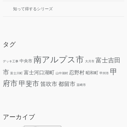
知って得するシリーズ
タグ
南アルプス市
富士吉田
中央市
デッキ工事
大月市
甲
市
富士河口湖町
忍野村
昭和町
富士川町
山中湖村
甲州市
府市
甲斐市
笛吹市
都留市
韮崎市
アーカイブ