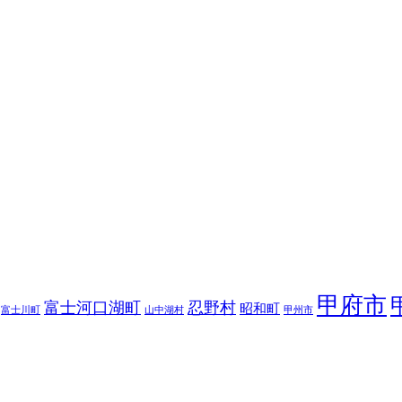
甲府市
富士河口湖町
忍野村
昭和町
富士川町
山中湖村
甲州市