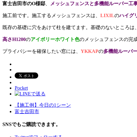
富士吉田市のO様邸
、
メッシュフェンスと多機能ルーバー工
施工前です。施工するメッシュフェンスは、
LIXIL
の
ハイグ
既存の基礎に穴をあけて柱を建てます。基礎のないところは、
高さH1200
の
アイボリーホワイト色
のメッシュフェンスの完
プライバシーを確保したい窓には、
YKKAP
の
多機能ルーバ
Pocket
【施工例】今日の1シーン
富士吉田市
SNSでもご購読できます。