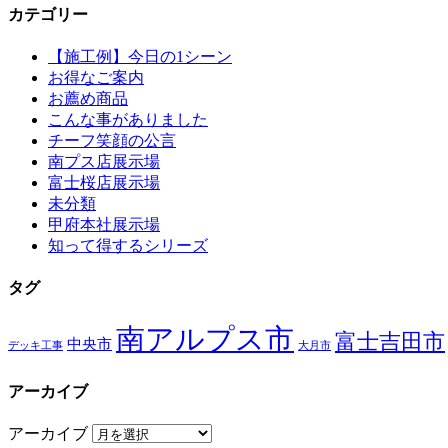
カテゴリー
【施工例】今日の1シーン
お得なご案内
お薦め商品
こんな事がありました
チーフ笑顔の公言
南プス店展示場
富士桜店展示場
未分類
甲府本社展示場
知って得するシリーズ
タグ
南アルプス市
富士吉田市
中央市
デッキ工事
大月市
アーカイブ
アーカイブ