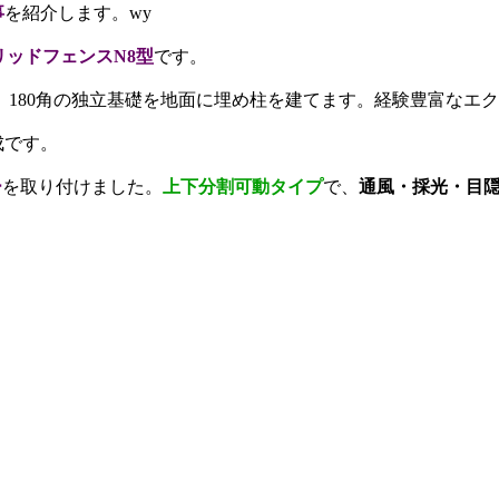
事
を紹介します。wy
リッドフェンスN8型
です。
180角の独立基礎を地面に埋め柱を建てます。経験豊富なエ
成です。
ー
を取り付けました。
上下分割可動タイプ
で、
通風・採光・目