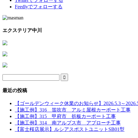
Twitter
でフォローする
Feedly
でフォローする
エクステリア中川

最近の投稿
【ゴールデンウィーク休業のお知らせ】2026.5.3～2026.5
【施工例】316 笛吹市 アルミ屋根カーポート工事
【施工例】315 甲府市 折板カーポート工事
【施工例】314 南アルプス市 アプローチ工事
【富士桜店展示】ルシアスポストユニットSB01型