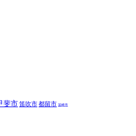
甲斐市
笛吹市
都留市
韮崎市